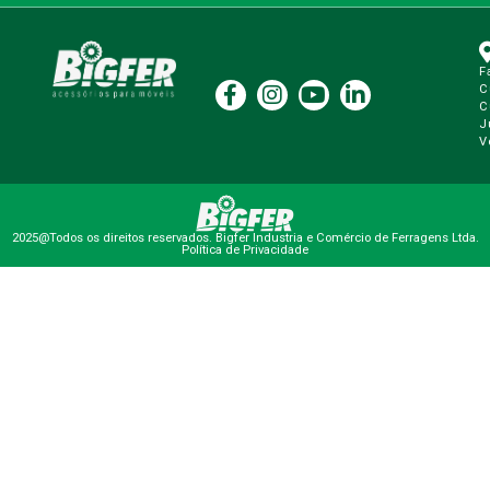
F
C
C
J
V
2025@Todos os direitos reservados. Bigfer Industria e Comércio de Ferragens Ltda.
Política de Privacidade