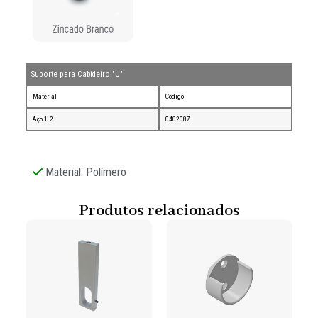
Suporte para Cabideiro "U"
Material
Código
Aço 1.2
0402087
Material: Polímero
Produtos relacionados