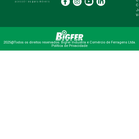
C
C
J
V
2025@Todos os direitos reservados. Bigfer Industria e Comércio de Ferragens Ltda.
Política de Privacidade