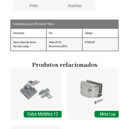
Dobradiça para Porta de Vidro
Descrição
Cor
Código
Para vidros de 4mm
Preto (015)
0705267
Par com calço
Alumínio (001)
Produtos relacionados