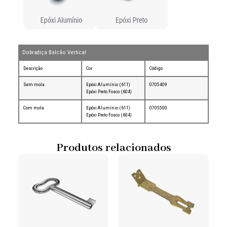
Dobradiça Balcão Vertical
Descrição
Cor
Código
Sem mola
Epóxi Alumínio (611)
0705409
Epóxi Preto Fosco (604)
Com mola
Epóxi Alumínio (611)
0705500
Epóxi Preto Fosco (604)
Produtos relacionados