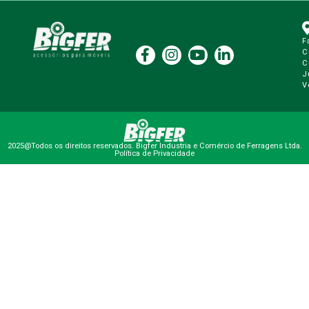
F
C
C
J
V
2025@Todos os direitos reservados. Bigfer Industria e Comércio de Ferragens Ltda.
Política de Privacidade