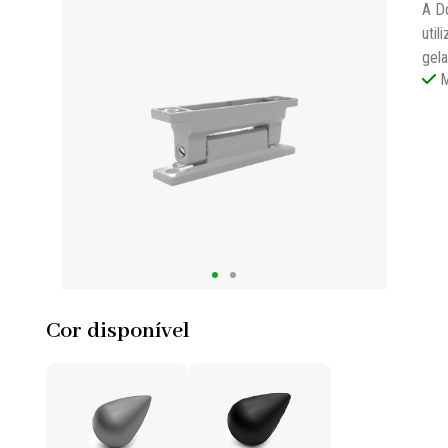
A D
util
gela
M
Cor disponível