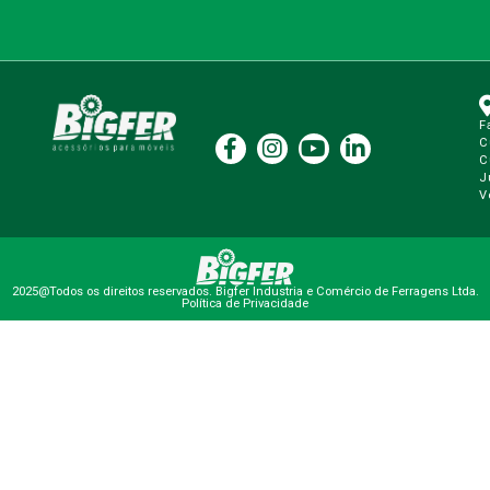
F
C
C
J
V
2025@Todos os direitos reservados. Bigfer Industria e Comércio de Ferragens Ltda.
Política de Privacidade