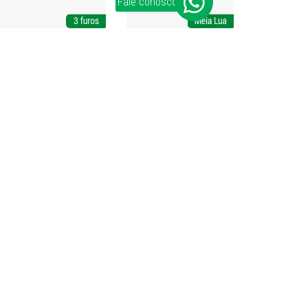
Fale conosco
Exportación
+55 (54) 2109-2940
exportacion@bigfer.com.br