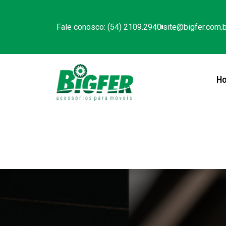
Fale conosco: (54) 2109.2940
site@bigfer.com.b
H