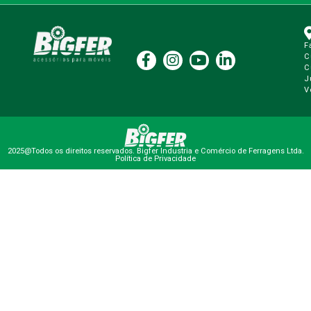
F
C
C
J
V
2025@Todos os direitos reservados. Bigfer Industria e Comércio de Ferragens Ltda.
Política de Privacidade