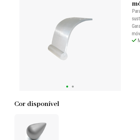
mó
Par
sust
Gara
móv
M
Cor disponível