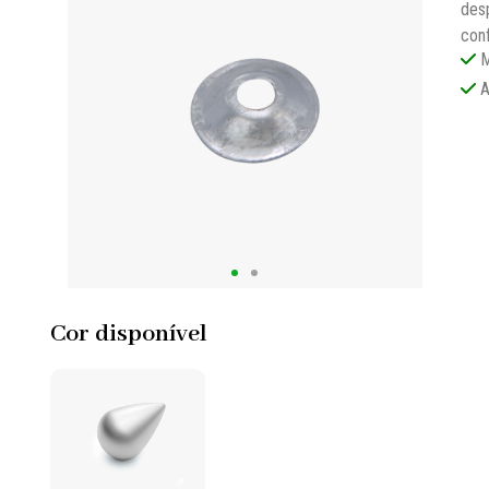
desp
conf
M
A
Cor disponível