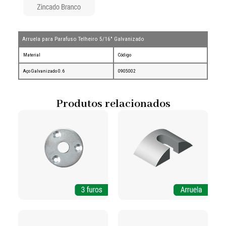
Arruela para Parafuso Telheiro 5/16" Galvanizado
Material
Código
Aço Galvanizado 0.6
0905002
Produtos relacionados