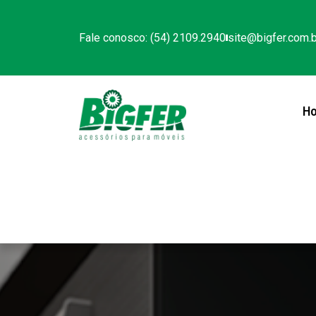
Fale conosco: (54) 2109.2940
site@bigfer.com.b
H