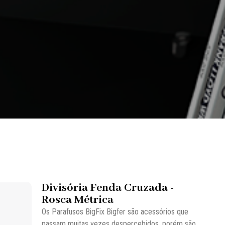
Divisória Fenda Cruzada -
Rosca Métrica
Os Parafusos BigFix Bigfer são acessórios que
passam muitas vezes despercebidos, porém são