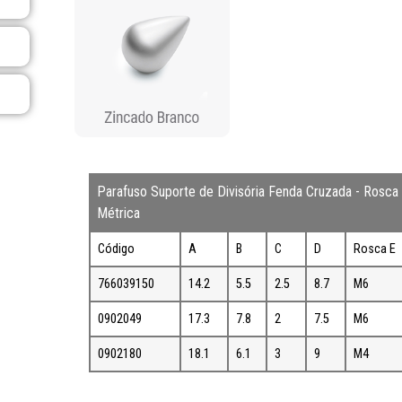
Parafuso Suporte de Divisória Fenda Cruzada - Rosca
Métrica
Código
A
B
C
D
Rosca E
766039150
14.2
5.5
2.5
8.7
M6
0902049
17.3
7.8
2
7.5
M6
0902180
18.1
6.1
3
9
M4