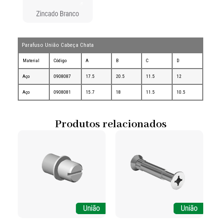
Parafuso União Cabeça Chata
Material
Código
A
B
C
D
Aço
0908087
17.5
20.5
11.5
12
Aço
0908081
15.7
18
11.5
10.5
Produtos relacionados