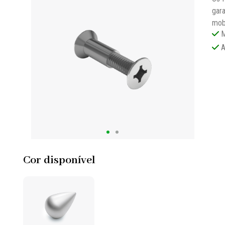
gara
mobi
M
A
Cor disponível