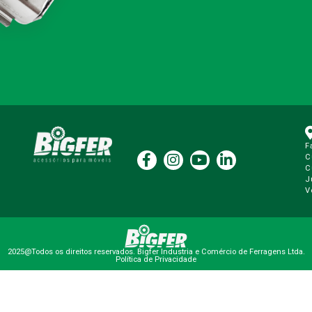
F
C
C
J
V
2025@Todos os direitos reservados. Bigfer Industria e Comércio de Ferragens Ltda.
Política de Privacidade