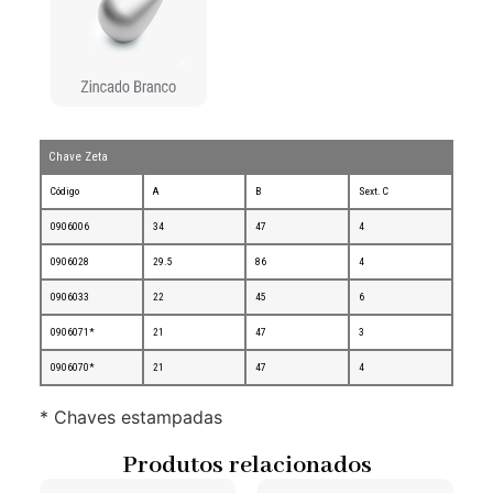
Chave Zeta
Código
A
B
Sext. C
0906006
34
47
4
0906028
29.5
86
4
0906033
22
45
6
0906071*
21
47
3
0906070*
21
47
4
* Chaves estampadas
Produtos relacionados