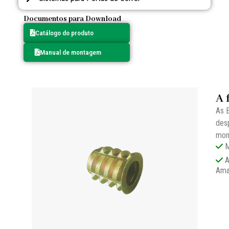
Documentos para Download
Catálogo do produto
Manual de montagem
A 
As B
desp
mon
M
A
Ama