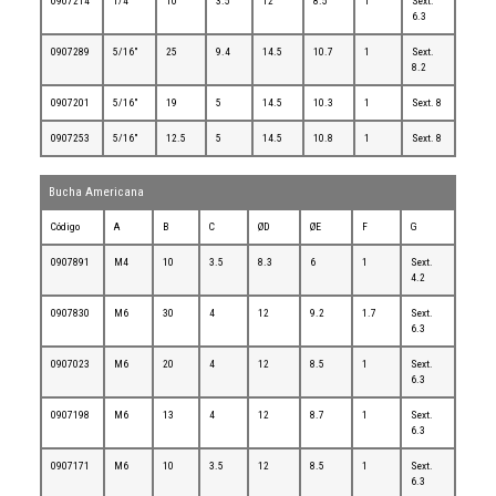
0907214
1/4"
10
3.5
12
8.5
1
Sext.
6.3
0907289
5/16"
25
9.4
14.5
10.7
1
Sext.
8.2
0907201
5/16"
19
5
14.5
10.3
1
Sext. 8
0907253
5/16"
12.5
5
14.5
10.8
1
Sext. 8
Bucha Americana
Código
A
B
C
ØD
ØE
F
G
0907891
M4
10
3.5
8.3
6
1
Sext.
4.2
0907830
M6
30
4
12
9.2
1.7
Sext.
6.3
0907023
M6
20
4
12
8.5
1
Sext.
6.3
0907198
M6
13
4
12
8.7
1
Sext.
6.3
0907171
M6
10
3.5
12
8.5
1
Sext.
6.3