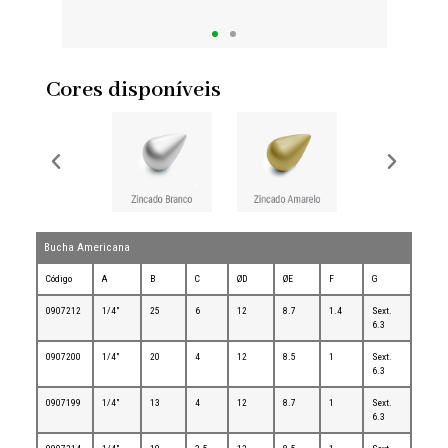
Cores disponíveis
Bucha Americana
Código
A
B
C
ØD
ØE
F
G
0907212
1/4"
25
6
12
8.7
1.4
Sext.
6.3
0907200
1/4"
20
4
12
8.5
1
Sext.
6.3
0907199
1/4"
13
4
12
8.7
1
Sext.
6.3