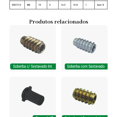
0907213
M8
19
5
14.5
10.8
1
Sext. 8
Produtos relacionados