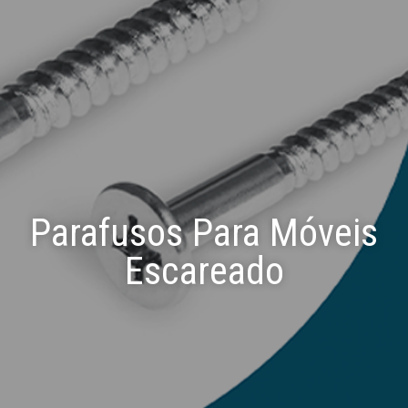
Parafusos Para Móveis
Escareado