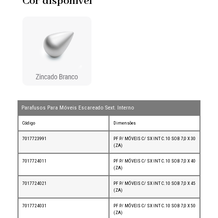
Cor disponível
Parafusos Para Móveis Escareado Sext. Interno
Código
Dimensões
7017723991
PF P/ MÓVEIS C/ SX INT C.10 SOB 7,0 X 30
(ZA)
7017724011
PF P/ MÓVEIS C/ SX INT C.10 SOB 7,0 X 40
(ZA)
7017724021
PF P/ MÓVEIS C/ SX INT C.10 SOB 7,0 X 45
(ZA)
7017724031
PF P/ MÓVEIS C/ SX INT C.10 SOB 7,0 X 50
(ZA)