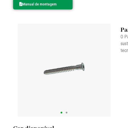
Manual de montagem
Pa
O P
sus
tecn