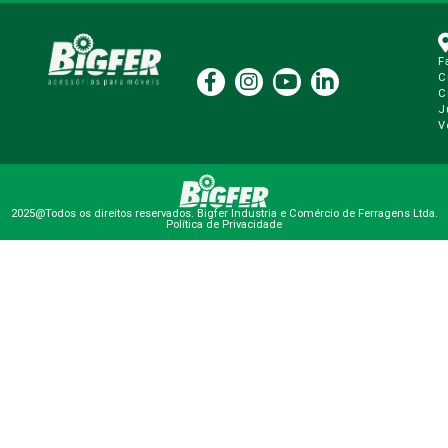
F
C
C
J
V
2025@Todos os direitos reservados. Bigfer Industria e Comércio de Ferragens Ltda.
Política de Privacidade