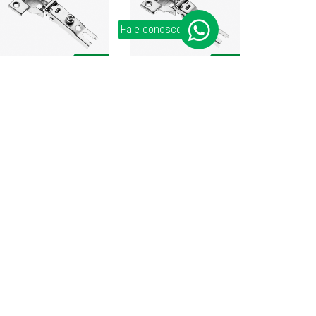
Fale conosco
Exportación
+55 (54) 2109-2940