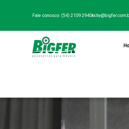
Fale conosco: (54) 2109.2940
site@bigfer.com.b
H