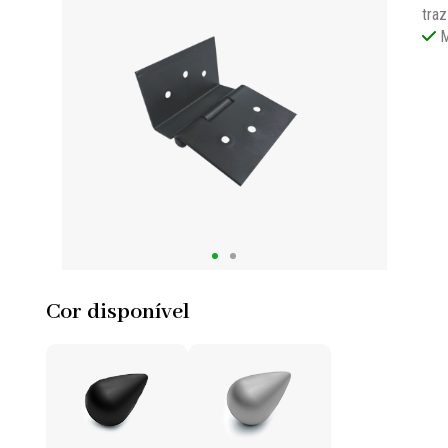
traz
M
Cor disponível