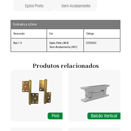
Dobradiça 62mm
Descrição
Cor
Código
Aço 1.5
Epóxi Preto (604)
0705502
Sem Acabamento (901)
Produtos relacionados