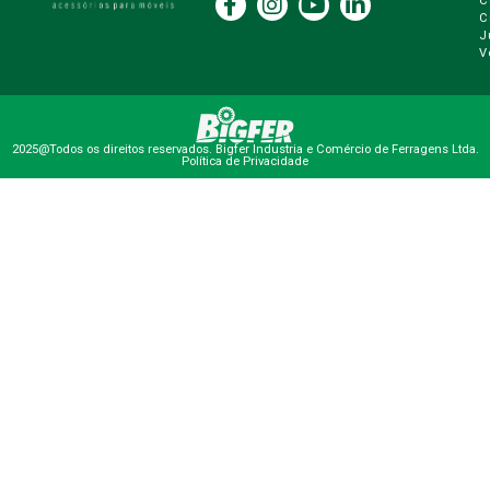
C
C
J
V
2025@Todos os direitos reservados. Bigfer Industria e Comércio de Ferragens Ltda.
Política de Privacidade