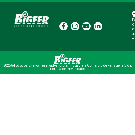
F
C
C
J
V
2025@Todos os direitos reservados. Bigfer Industria e Comércio de Ferragens Ltda.
Política de Privacidade