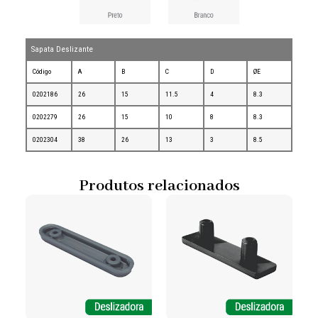
Sapata Deslizante
Código
A
B
C
D
ØE
0202186
26
15
11.5
4
8.3
0202279
26
15
10
8
8.3
0202304
38
26
13
3
8.5
Produtos relacionados