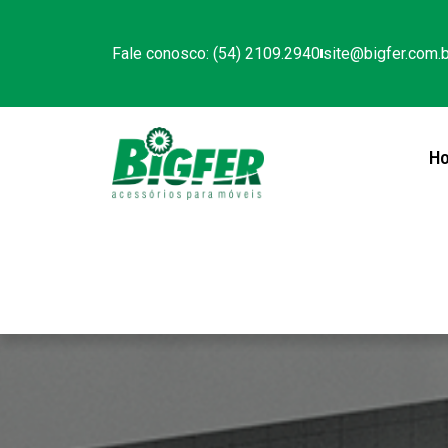
Fale conosco: (54) 2109.2940
site@bigfer.com.b
H