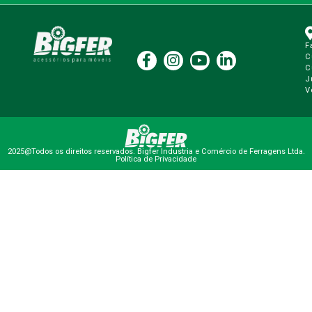
F
C
C
J
V
2025@Todos os direitos reservados. Bigfer Industria e Comércio de Ferragens Ltda.
Política de Privacidade