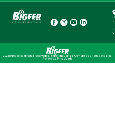
F
C
C
J
V
2025@Todos os direitos reservados. Bigfer Industria e Comércio de Ferragens Ltda.
Política de Privacidade