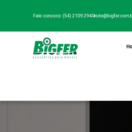
Fale conosco: (54) 2109.2940
site@bigfer.com.b
H