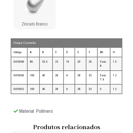
Chapa Conexão
Código
A
B
C
D
E
F
ØG
H
0410069
80
33.3
23
10
20
20
5 esc.
1.5
8
0410045
100
40
28
6
28
32
5 esc.
1.2
7.4
0410052
100
40
28
6
28
32
5
1.2
Material: Polímero
Produtos relacionados