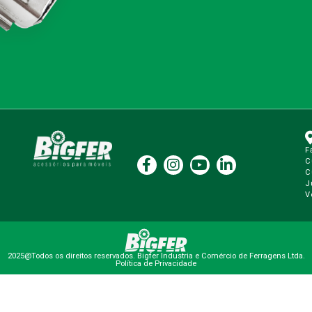
F
C
C
J
V
2025@Todos os direitos reservados. Bigfer Industria e Comércio de Ferragens Ltda.
Política de Privacidade