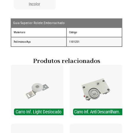
Guia Superior Rolete Emborrachado
Materiais
Código
Polímero e Aço
1101251
Produtos relacionados