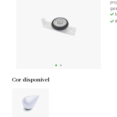
pro
gar
M
A
Cor disponível