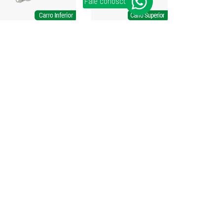
Fale conosco
Exportación
+55 (54) 2109-2940
exportacion@bigfer.com.br