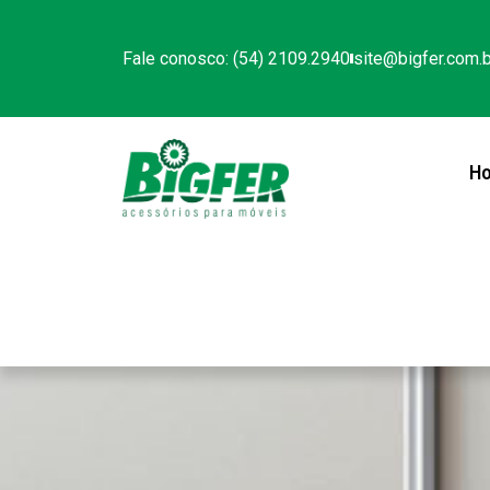
Fale conosco: (54) 2109.2940
site@bigfer.com.b
H