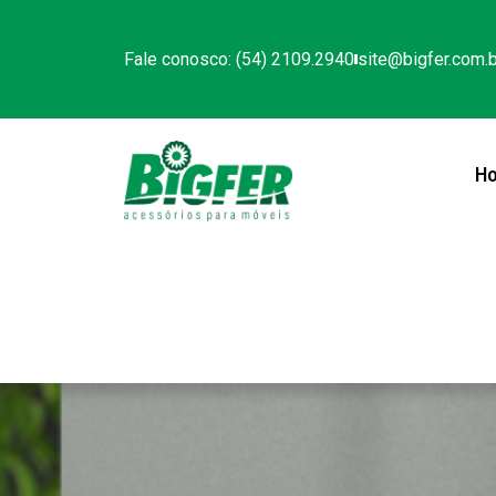
Fale conosco: (54) 2109.2940
site@bigfer.com.b
H