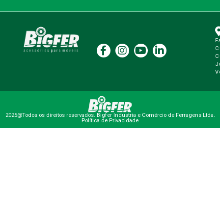
F
C
C
J
V
2025@Todos os direitos reservados. Bigfer Industria e Comércio de Ferragens Ltda.
Política de Privacidade