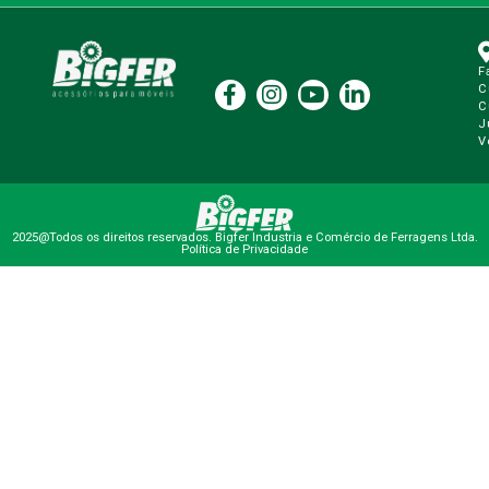
F
C
C
J
V
2025@Todos os direitos reservados. Bigfer Industria e Comércio de Ferragens Ltda.
Política de Privacidade