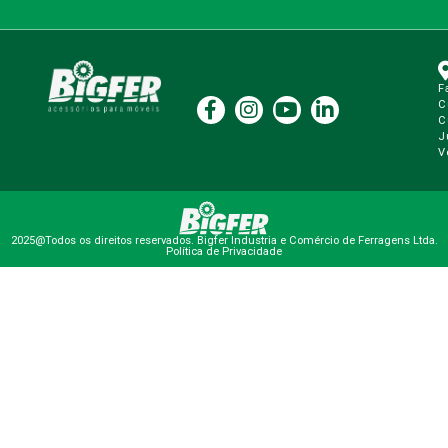
F
C
C
J
V
2025@Todos os direitos reservados. Bigfer Industria e Comércio de Ferragens Ltda.
Política de Privacidade