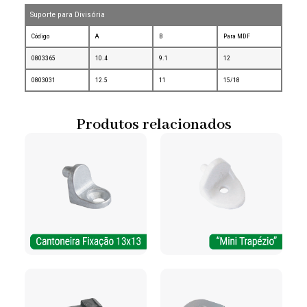
Suporte para Divisória
Código
A
B
Para MDF
0803365
10.4
9.1
12
0803031
12.5
11
15/18
Produtos relacionados