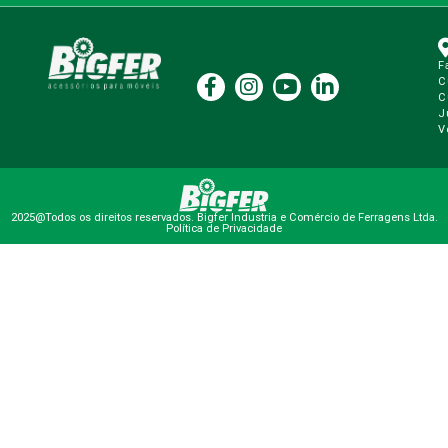
F
C
C
J
V
2025@Todos os direitos reservados. Bigfer Industria e Comércio de Ferragens Ltda.
Política de Privacidade