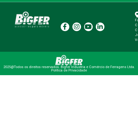
F
C
C
J
V
2025@Todos os direitos reservados. Bigfer Industria e Comércio de Ferragens Ltda.
Política de Privacidade