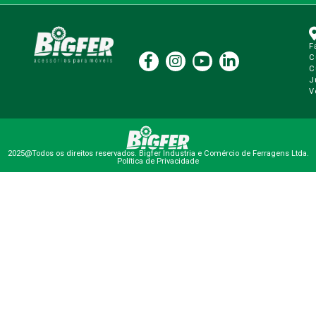
F
C
C
J
V
2025@Todos os direitos reservados. Bigfer Industria e Comércio de Ferragens Ltda.
Política de Privacidade