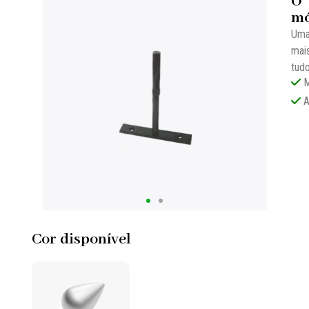
O
mó
Uma
mais
tudo
M
A
Cor disponível