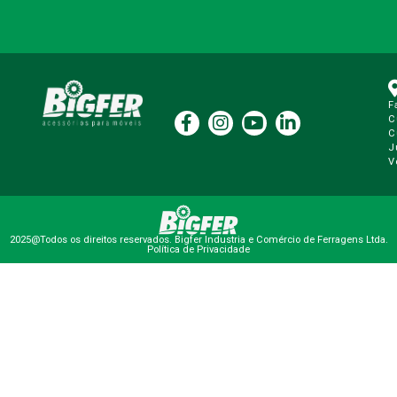
F
C
C
J
V
2025@Todos os direitos reservados. Bigfer Industria e Comércio de Ferragens Ltda.
Política de Privacidade