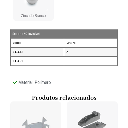
Suporte 90 Invisível
Código
Detalhe
0404352
A
0404070
B
Material: Polímero
Produtos relacionados