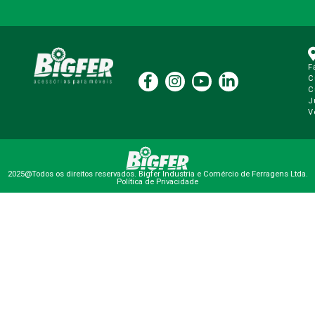
F
C
C
J
V
2025@Todos os direitos reservados. Bigfer Industria e Comércio de Ferragens Ltda.
Política de Privacidade