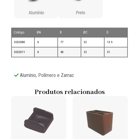
Código
ØA
B
ØC
D
0202080
6
77
32
13.5
0202011
6
60
22
31
Alumínio, Polímero e Zamac
Produtos relacionados