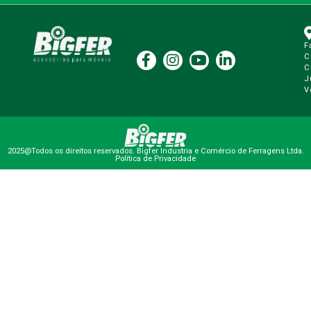
F
C
C
J
V
2025@Todos os direitos reservados. Bigfer Industria e Comércio de Ferragens Ltda.
Política de Privacidade