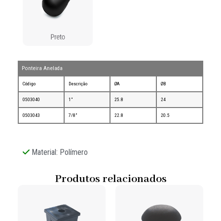
Ponteira Anelada
Código
Descrição
ØA
ØB
0503040
1"
25.8
24
0503043
7/8"
22.8
20.5
Material: Polímero
Produtos relacionados