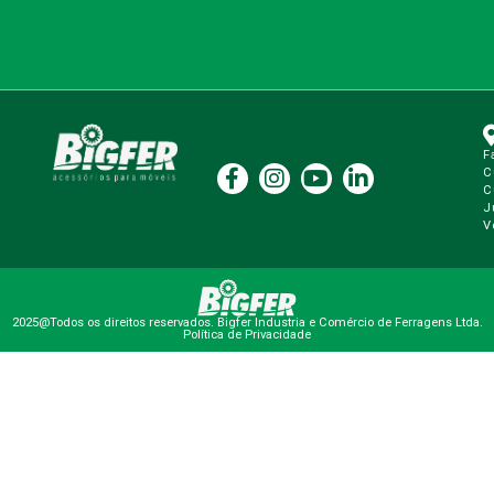
F
C
C
J
V
2025@Todos os direitos reservados. Bigfer Industria e Comércio de Ferragens Ltda.
Política de Privacidade