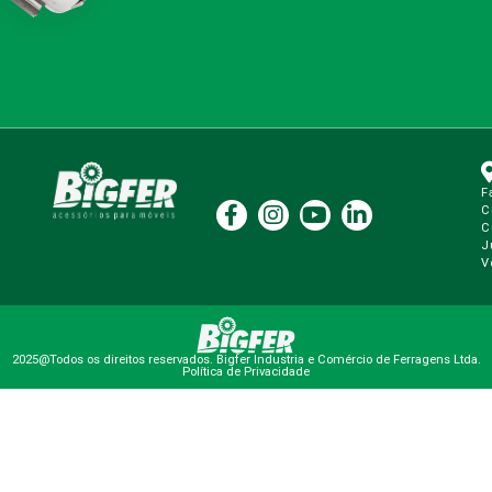
F
C
C
J
V
2025@Todos os direitos reservados. Bigfer Industria e Comércio de Ferragens Ltda.
Política de Privacidade