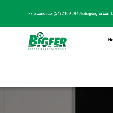
Fale conosco: (54) 2109.2940
site@bigfer.com.b
H