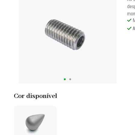
desp
mon
M
A
Cor disponível