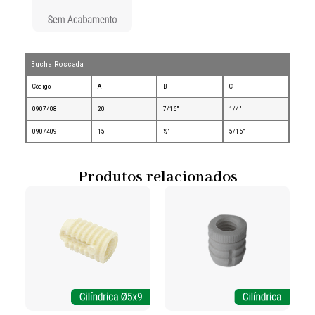
Bucha Roscada
Código
A
B
C
0907408
20
7/16"
1/4"
0907409
15
½"
5/16"
Produtos relacionados