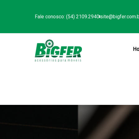
Fale conosco: (54) 2109.2940
site@bigfer.com.b
H