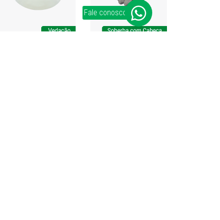
Fale conosco
Exportación
+55 (54) 2109-2940
exportacion@bigfer.com.br