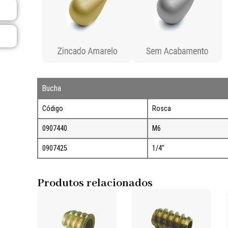
Bucha
Código
Rosca
0907440
M6
0907425
1/4"
Produtos relacionados