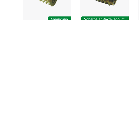
amos
Grupo Bigfer
Fale Conosco
Hettich - Brasil
+55 (54) 2109-2940
Contatto - Puxadores
+55 (54) 99183-7454