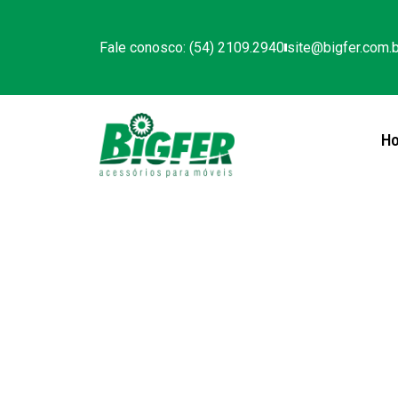
Fale conosco: (54) 2109.2940
site@bigfer.com.b
H