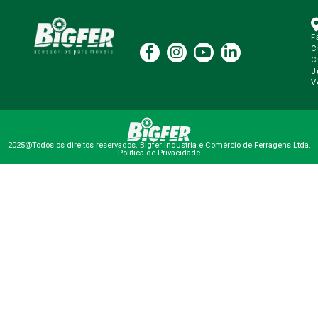
F
C
C
J
V
2025@Todos os direitos reservados. Bigfer Industria e Comércio de Ferragens Ltda.
Política de Privacidade