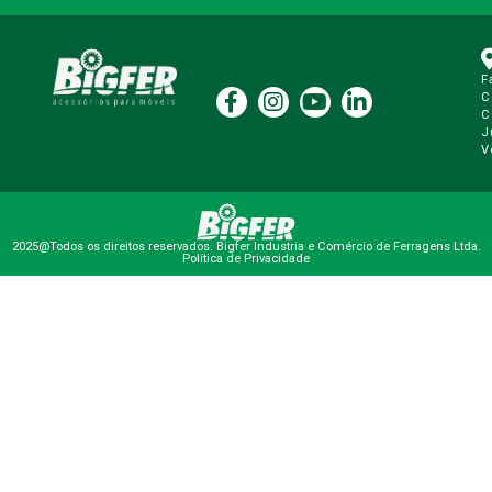
F
C
C
J
V
2025@Todos os direitos reservados. Bigfer Industria e Comércio de Ferragens Ltda.
Política de Privacidade